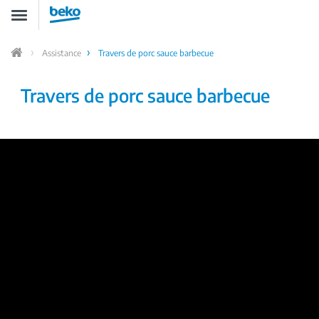
Aller
Toggle
au
navigation
contenu
principal
Assistance
Travers de porc sauce barbecue
Home
Travers de porc sauce barbecue