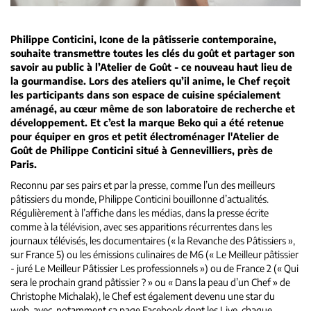
Philippe Conticini, Icone de la pâtisserie contemporaine,
souhaite transmettre toutes les clés du goût et partager son
savoir au public à l’Atelier de Goût - ce nouveau haut lieu de
la gourmandise. Lors des ateliers qu’il anime, le Chef reçoit
les participants dans son espace de cuisine spécialement
aménagé, au cœur même de son laboratoire de recherche et
développement. Et c’est la marque Beko qui a été retenue
pour équiper en gros et petit électroménager l'Atelier de
Goût de Philippe Conticini situé à Gennevilliers, près de
Paris.
Reconnu par ses pairs et par la presse, comme l’un des meilleurs
pâtissiers du monde, Philippe Conticini bouillonne d’actualités.
Régulièrement à l’affiche dans les médias, dans la presse écrite
comme à la télévision, avec ses apparitions récurrentes dans les
journaux télévisés, les documentaires (« la Revanche des Pâtissiers »,
sur France 5) ou les émissions culinaires de M6 (« Le Meilleur pâtissier
- juré Le Meilleur Pâtissier Les professionnels ») ou de France 2 (« Qui
sera le prochain grand pâtissier ? » ou « Dans la peau d’un Chef » de
Christophe Michalak), le Chef est également devenu une star du
web, avec, notamment sa page Facebook dont les Live, chaque