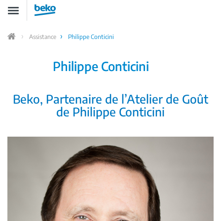
Aller
Toggle
au
navigation
contenu
principal
Assistance
Philippe Conticini
Home
Philippe Conticini
Beko, Partenaire de l’Atelier de Goût
de Philippe Conticini