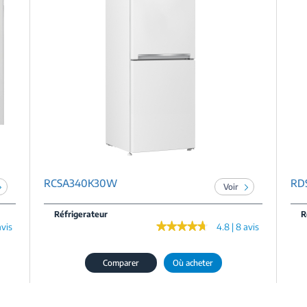
RCSA340K30W
RD
Voir
Réfrigerateur
R
★★★★★
★★★★★
avis
4.8 | 8 avis
Comparer
Où acheter