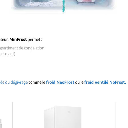
ateur,
MinFrost
permet :
ompartiment de congélation
 isolant)
s
vée du dégivrage
comme le
froid NeoFrost
ou le
froid ventilé NoFrost.