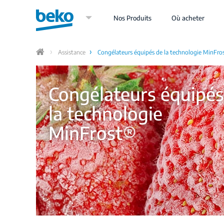
Aller
au
Nos Produits
Où acheter
contenu
principal
Assistance
Congélateurs équipés de la technologie MinFro
Home
Congélateurs équipés
la technologie
MinFrost®