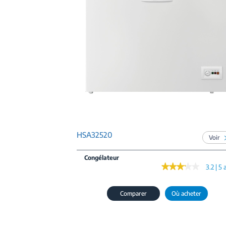
HSA32520
Voir
Congélateur
★★★★★
★★★★★
3.2 | 5 
Comparer
Où acheter