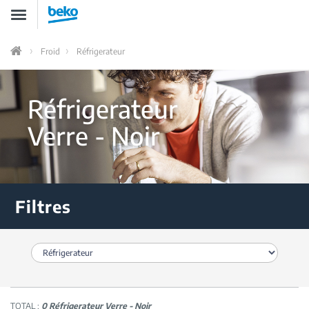
Aller
Toggle
au
navigation
contenu
principal
Froid
Réfrigerateur
Home
Réfrigerateur
Verre - Noir
Filtres
TOTAL :
0 Réfrigerateur Verre - Noir