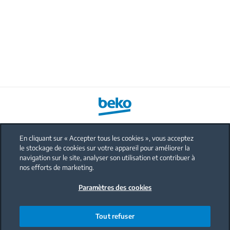
En cliquant sur « Accepter tous les cookies », vous acceptez
le stockage de cookies sur votre appareil pour améliorer la
FAQ
navigation sur le site, analyser son utilisation et contribuer à
Protection données personnelles
nos efforts de marketing.
Politique sur les cookies
Paramètres des cookies
Mentions légales
Nous contacter
Tout refuser
Code de conduite