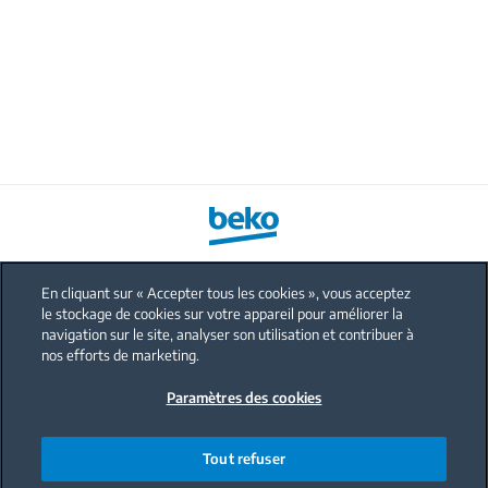
En cliquant sur « Accepter tous les cookies », vous acceptez
le stockage de cookies sur votre appareil pour améliorer la
FAQ
navigation sur le site, analyser son utilisation et contribuer à
Protection données personnelles
nos efforts de marketing.
Politique sur les cookies
Paramètres des cookies
Mentions légales
Nous contacter
Tout refuser
Code de conduite