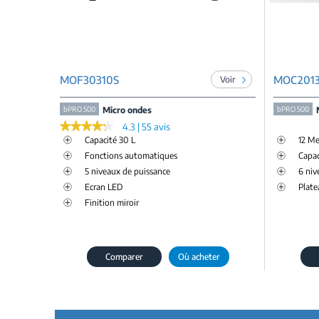
MOF30310S
MOC201
Voir
bPRO 500
Micro ondes
bPRO 500
★★★★★
★★★★★
4.3 | 55 avis
Capacité 30 L
12 M
Fonctions automatiques
Capac
5 niveaux de puissance
6 niv
Ecran LED
Plate
Finition miroir
Comparer
Où acheter