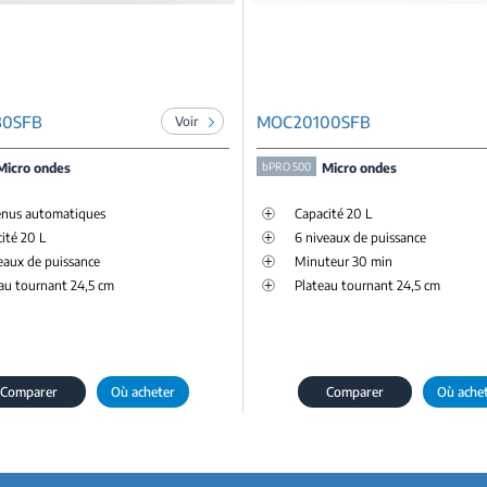
30SFB
MOC20100SFB
Voir
Micro ondes
bPRO 500
Micro ondes
enus automatiques
Capacité 20 L
ité 20 L
6 niveaux de puissance
eaux de puissance
Minuteur 30 min
au tournant 24,5 cm
Plateau tournant 24,5 cm
Comparer
Où acheter
Comparer
Où ache