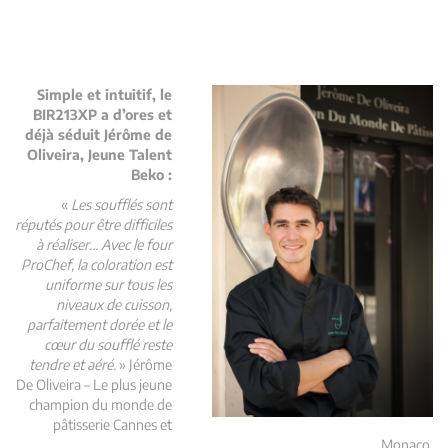
Simple et intuitif, le
BIR213XP a d’ores et
déjà séduit Jérôme de
Oliveira, Jeune Talent
Beko :
«
Les soufflés sont
réputés pour être difficiles
à réaliser… Avec le four
ProChef, la coloration est
uniforme sur tous les
niveaux de cuisson,
parfaitement dorée et le
cœur du soufflé reste
tendre et aéré.
» Jérôme
De Oliveira – Le plus jeune
champion du monde de
pâtisserie Cannes et
Monaco.