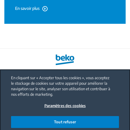
En savoir plus
En cliquant sur « Accepter tous les cookies », vous acceptez
le stockage de cookies sur votre appareil pour améliorer la
FAQ
navigation sur le site, analyser son utilisation et contribuer à
Protection données personnelles
nos efforts de marketing.
Politique sur les cookies
Paramètres des cookies
Mentions légales
Nous contacter
Tout refuser
Code de conduite