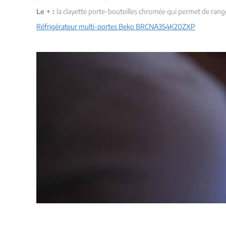
Le + :
la clayette porte-bouteilles chromée qui permet de ran
Réfrigérateur multi-portes Beko BRCNA354K20ZXP