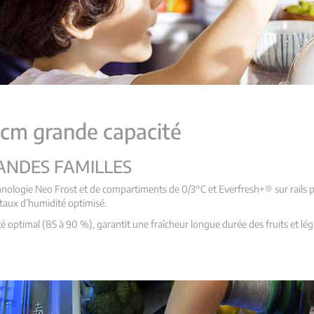
 cm grande capacité
ANDES FAMILLES
hnologie Neo Frost et de compartiments de 0/3°C et Everfresh+® sur rails p
 taux d’humidité optimisé.
ptimal (85 à 90 %), garantit une fraîcheur longue durée des fruits et lég