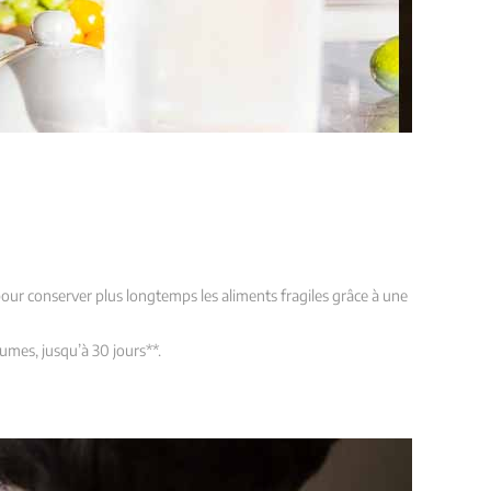
our conserver plus longtemps les aliments fragiles grâce à une
umes, jusqu’à 30 jours**.