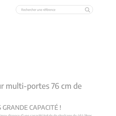
ur multi-portes 76 cm de
S GRANDE CAPACITÉ !
inox dispose d’une capacité totale de stockage de 464 litres,