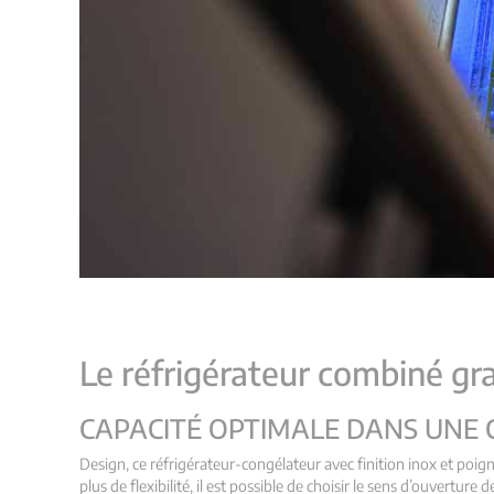
Le réfrigérateur combiné gr
CAPACITÉ OPTIMALE DANS UNE CU
Design, ce réfrigérateur-congélateur avec finition inox et poig
plus de flexibilité, il est possible de choisir le sens d’ouverture 