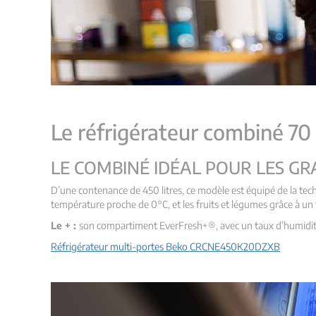
Le réfrigérateur combiné 70
LE COMBINÉ IDÉAL POUR LES GR
D’une contenance de 450 litres, ce modèle est équipé de la tec
température proche de 0°C, et les fruits et légumes grâce à un
Le + :
son compartiment EverFresh+®, avec un taux d’humidité o
Réfrigérateur multi-portes Beko CRCNE450K20DZXB