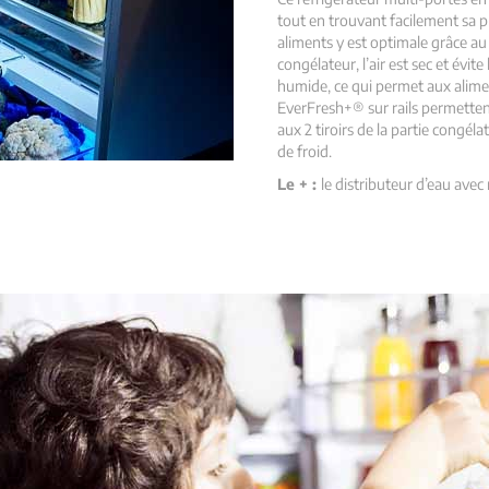
tout en trouvant facilement sa p
aliments y est optimale grâce au 
congélateur, l’air est sec et évite
humide, ce qui permet aux alime
EverFresh+® sur rails permettent
aux 2 tiroirs de la partie congélat
de froid.
Le + :
le distributeur d’eau avec