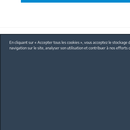
FAQ
Protection données personnelles
En cliquant sur « Accepter tous les cookies », vous acceptez le stockage d
navigation sur le site, analyser son utilisation et contribuer à nos efforts
BEKO
Découvrez Beko
Nos engagements RSE
Vers un avenir plus durable
Connectés à la nature
Actualités et évènements
Les recettes des chefs
Nous rejoindre
Index égalité H/F
Information de sécurité
Beko Corporate