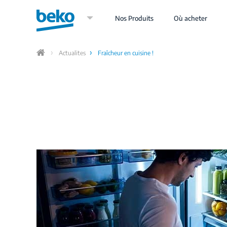
Aller
au
Nos Produits
Où acheter
contenu
principal
Actualites
Fraîcheur en cuisine !
Home