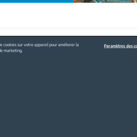
Politique sur les cookies
Mentions légales
Nous contacter
e cookies sur votre appareil pour améliorer la
Paramètres des c
 de marketing.
NOS PRODUITS
Soin du linge
Traitement de l'air
Cuisson Encastrable
Cuisson Pose libre
Froid
Lave-vaisselle
Petit électroménager
Aspirateur